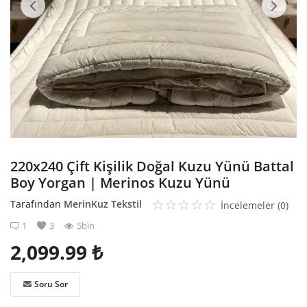
Kaydol
220x240 Çift Kişilik Doğal Kuzu Yünü Battal
Boy Yorgan | Merinos Kuzu Yünü
Tarafından
MerinKuz Tekstil
İncelemeler (0)
1
3
5bin
2,099.99
₺
Soru Sor