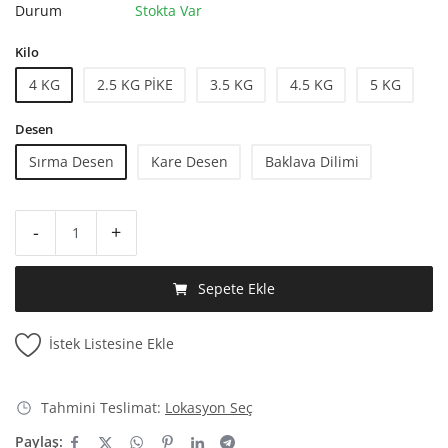
Durum
Stokta Var
Kilo
4 KG
2.5 KG PİKE
3.5 KG
4.5 KG
5 KG
Desen
Sırma Desen
Kare Desen
Baklava Dilimi
-
+
Sepete Ekle
İstek Listesine Ekle
Tahmini Teslimat:
Lokasyon Seç
Paylaş: