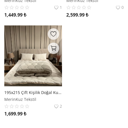
MerinKuz Tekstil
MerinKuz Tekstil
1
0
1,449.99
₺
2,599.99
₺
195x215 Çift Kişilik Doğal Kuzu Yünü Yorgan | Merinos Kuzu Yünü
MerinKuz Tekstil
2
1,699.99
₺