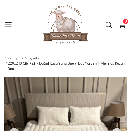
0
Ana Menü
Kategoriler
Ana Sayfa
Yorganlar
220x240 Çift Kişilik Doğal Kuzu Yünü Battal Boy Yorgan | Merinos Kuzu Y
Ana Sayfa
ünü
İstek Listesi
İletişim
Blog
Giriş Yap