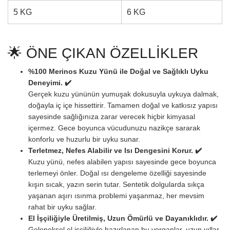
5 KG
6 KG
🌟 ÖNE ÇIKAN ÖZELLİKLER
%100 Merinos Kuzu Yünü ile Doğal ve Sağlıklı Uyku
Deneyimi. ✔️
Gerçek kuzu yününün yumuşak dokusuyla uykuya dalmak,
doğayla iç içe hissettirir. Tamamen doğal ve katkısız yapısı
sayesinde sağlığınıza zarar verecek hiçbir kimyasal
içermez. Gece boyunca vücudunuzu nazikçe sararak
konforlu ve huzurlu bir uyku sunar.
Terletmez, Nefes Alabilir ve Isı Dengesini Korur. ✔️
Kuzu yünü, nefes alabilen yapısı sayesinde gece boyunca
terlemeyi önler. Doğal ısı dengeleme özelliği sayesinde
kışın sıcak, yazın serin tutar. Sentetik dolgularda sıkça
yaşanan aşırı ısınma problemi yaşanmaz, her mevsim
rahat bir uyku sağlar.
El İşçiliğiyle Üretilmiş, Uzun Ömürlü ve Dayanıklıdır. ✔️
Geleneksel el işçiliğiyle hazırlanan bu yorganlar, uzun yıllar