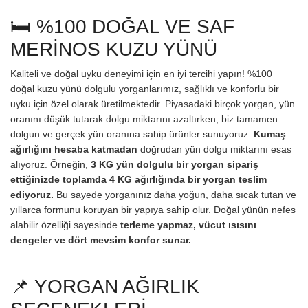
🛏️ %100 DOĞAL VE SAF
MERİNOS KUZU YÜNÜ
Kaliteli ve doğal uyku deneyimi için en iyi tercihi yapın! %100
doğal kuzu yünü dolgulu yorganlarımız, sağlıklı ve konforlu bir
uyku için özel olarak üretilmektedir. Piyasadaki birçok yorgan, yün
oranını düşük tutarak dolgu miktarını azaltırken, biz tamamen
dolgun ve gerçek yün oranına sahip ürünler sunuyoruz.
Kumaş
ağırlığını hesaba katmadan
doğrudan yün dolgu miktarını esas
alıyoruz. Örneğin,
3 KG yün dolgulu bir yorgan sipariş
ettiğinizde toplamda 4 KG ağırlığında bir yorgan teslim
ediyoruz.
Bu sayede yorganınız daha yoğun, daha sıcak tutan ve
yıllarca formunu koruyan bir yapıya sahip olur. Doğal yünün nefes
alabilir özelliği sayesinde
terleme yapmaz, vücut ısısını
dengeler ve dört mevsim konfor sunar.
📌 YORGAN AĞIRLIK