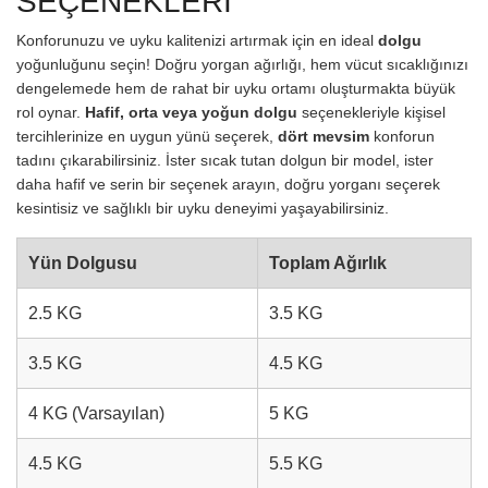
SEÇENEKLERİ
Konforunuzu ve uyku kalitenizi artırmak için en ideal
dolgu
yoğunluğunu seçin! Doğru yorgan ağırlığı, hem vücut sıcaklığınızı
dengelemede hem de rahat bir uyku ortamı oluşturmakta büyük
rol oynar.
Hafif, orta veya yoğun dolgu
seçenekleriyle kişisel
tercihlerinize en uygun yünü seçerek,
dört mevsim
konforun
tadını çıkarabilirsiniz. İster sıcak tutan dolgun bir model, ister
daha hafif ve serin bir seçenek arayın, doğru yorganı seçerek
kesintisiz ve sağlıklı bir uyku deneyimi yaşayabilirsiniz.
Yün Dolgusu
Toplam Ağırlık
2.5 KG
3.5 KG
3.5 KG
4.5 KG
4 KG (Varsayılan)
5 KG
4.5 KG
5.5 KG