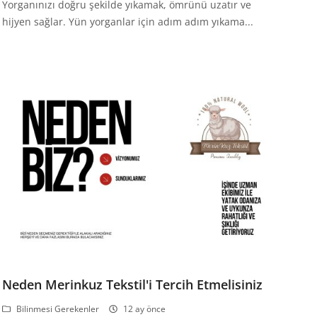
Yorganınızı doğru şekilde yıkamak, ömrünü uzatır ve
hijyen sağlar. Yün yorganlar için adım adım yıkama...
Neden Merinkuz Tekstil'i Tercih Etmelisiniz
Bilinmesi Gerekenler
12 ay önce