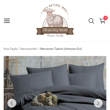
0
Ana Menü
Kategoriler
Ana Sayfa
Nevresimler
Nevresim Takımı (Antrasit Gri)
Ana Sayfa
İstek Listesi
İletişim
Blog
Giriş Yap