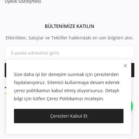
Üyelik Sözleşmesi
BÜLTENIMIZE KATILIN
Etkinlikler, Satışlar ve Teklifler hakkındaki en son bilgileri alın.
Abone Ol
Size daha iyi bir deneyim sunmak için çerezlerden
faydalanıyoruz. Sitemizi kullanmaya devam ederek
çerez politikamızı kabul etmiş oluyorsunuz. Detaylı
bilgi için lütfen Çerez Politikamızı inceleyin.
Çerezleri Kabul Et
Telif Hakkı 2025 merinkuzyunyorgan.com - Tüm Hakları
Saklıdır.