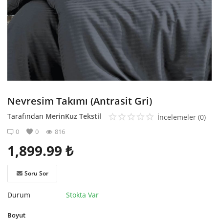
Kaydol
Nevresim Takımı (Antrasit Gri)
Tarafından
MerinKuz Tekstil
İncelemeler (0)
0
0
816
1,899.99
₺
Soru Sor
Durum
Stokta Var
Boyut