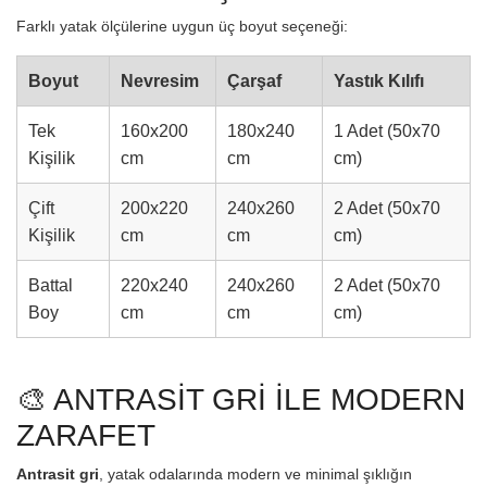
Farklı yatak ölçülerine uygun üç boyut seçeneği:
Boyut
Nevresim
Çarşaf
Yastık Kılıfı
Tek
160x200
180x240
1 Adet (50x70
Kişilik
cm
cm
cm)
Çift
200x220
240x260
2 Adet (50x70
Kişilik
cm
cm
cm)
Battal
220x240
240x260
2 Adet (50x70
Boy
cm
cm
cm)
🎨 ANTRASİT GRİ İLE MODERN
ZARAFET
Antrasit gri
, yatak odalarında modern ve minimal şıklığın