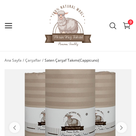
0
Ana Menü
Kategoriler
Ana Sayfa
Çarşaflar
Saten Çarşaf Takımı(Cappicuno)
Ana Sayfa
İstek Listesi
İletişim
Blog
Giriş Yap