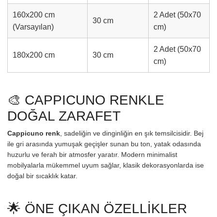
160x200 cm
2 Adet (50x70
30 cm
(Varsayılan)
cm)
2 Adet (50x70
180x200 cm
30 cm
cm)
🎨 CAPPICUNO RENKLE
DOĞAL ZARAFET
Cappicuno renk
, sadeliğin ve dinginliğin en şık temsilcisidir. Bej
ile gri arasında yumuşak geçişler sunan bu ton, yatak odasında
huzurlu ve ferah bir atmosfer yaratır. Modern minimalist
mobilyalarla mükemmel uyum sağlar, klasik dekorasyonlarda ise
doğal bir sıcaklık katar.
🌟 ÖNE ÇIKAN ÖZELLİKLER