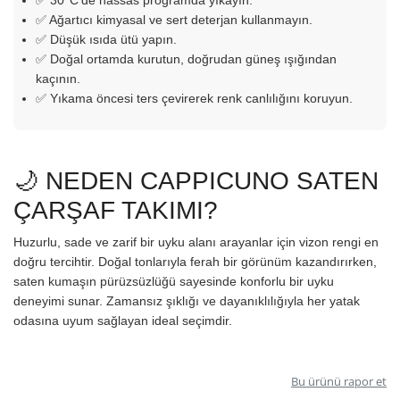
✅ 30°C’de hassas programda yıkayın.
✅ Ağartıcı kimyasal ve sert deterjan kullanmayın.
✅ Düşük ısıda ütü yapın.
✅ Doğal ortamda kurutun, doğrudan güneş ışığından
kaçının.
✅ Yıkama öncesi ters çevirerek renk canlılığını koruyun.
🌙 NEDEN CAPPICUNO SATEN
ÇARŞAF TAKIMI?
Huzurlu, sade ve zarif bir uyku alanı arayanlar için vizon rengi en
doğru tercihtir. Doğal tonlarıyla ferah bir görünüm kazandırırken,
saten kumaşın pürüzsüzlüğü sayesinde konforlu bir uyku
deneyimi sunar. Zamansız şıklığı ve dayanıklılığıyla her yatak
odasına uyum sağlayan ideal seçimdir.
Bu ürünü rapor et