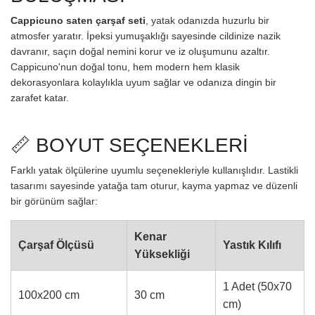
Cappicuno saten çarşaf seti
, yatak odanızda huzurlu bir
atmosfer yaratır. İpeksi yumuşaklığı sayesinde cildinize nazik
davranır, saçın doğal nemini korur ve iz oluşumunu azaltır.
Cappicuno'nun doğal tonu, hem modern hem klasik
dekorasyonlara kolaylıkla uyum sağlar ve odanıza dingin bir
zarafet katar.
📏 BOYUT SEÇENEKLERİ
Farklı yatak ölçülerine uyumlu seçenekleriyle kullanışlıdır. Lastikli
tasarımı sayesinde yatağa tam oturur, kayma yapmaz ve düzenli
bir görünüm sağlar:
Kenar
Çarşaf Ölçüsü
Yastık Kılıfı
Yüksekliği
1 Adet (50x70
100x200 cm
30 cm
cm)