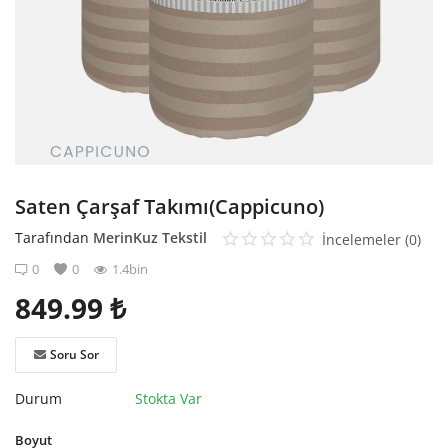
Kaydol
Saten Çarşaf Takımı(Cappicuno)
Tarafından
MerinKuz Tekstil
İncelemeler (0)
0
0
1.4bin
849.99
₺
Soru Sor
Durum
Stokta Var
Boyut