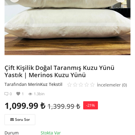
Kaydol
Çift Kişilik Doğal Taranmış Kuzu Yünü
Yastık | Merinos Kuzu Yünü
Tarafından
MerinKuz Tekstil
İncelemeler (0)
0
1
1.3bin
1,099.99
₺
1,399.99
₺
-21%
Soru Sor
Durum
Stokta Var