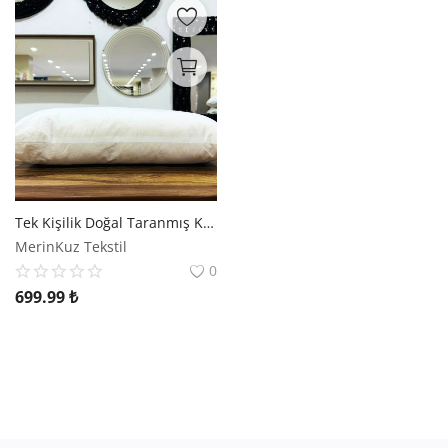
Tek Kişilik Doğal Taranmış Kuzu Yünü Yastık | Merinos Kuzu Yünü
MerinKuz Tekstil
0
699.99
₺