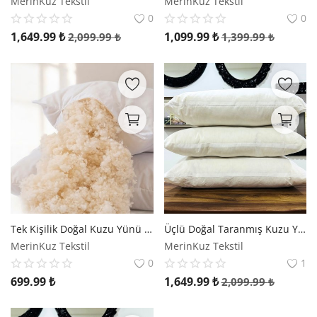
MerinKuz Tekstil
MerinKuz Tekstil
0
0
1,649.99
₺
1,099.99
₺
2,099.99
₺
1,399.99
₺
Tek Kişilik Doğal Kuzu Yünü Boncuk Yastık | Merinos Kuzu Yünü
Üçlü Doğal Taranmış Kuzu Yünü Yastık | Merinos Kuzu Yünü
MerinKuz Tekstil
MerinKuz Tekstil
0
1
699.99
₺
1,649.99
₺
2,099.99
₺