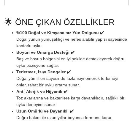
🌟 ÖNE ÇIKAN ÖZELLİKLER
%100 Doğal ve Kimyasalsız Yün Dolgusu ✔️
Doğal yünün yumuşaklığı ve nefes alabilir yapısı sayesinde
konforlu uyku.
Boyun ve Omurga Desteği ✔️
Baş ve boyun bölgesini en iyi şekilde destekleyerek doğru
uyku pozisyonu sağlar.
Terletmez, Isıyı Dengeler ✔️
Doğal yün lifleri sayesinde fazla ısıyı emerek terlemeyi
önler, rahat bir uyku ortamı sunar.
Anti-Alerjik ve Hijyenik ✔️
Toz akarlarına ve bakterilere karşı dayanıklıdır, sağlıklı bir
uyku deneyimi sunar.
Uzun Ömürlü ve Dayanıklı ✔️
Doğru bakım ile uzun yıllar boyunca formunu korur.