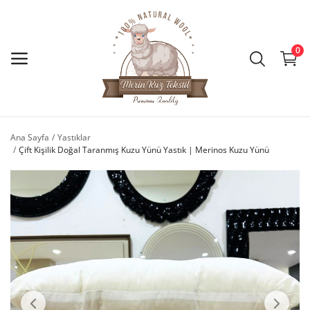
0
Ana Menü
Kategoriler
Ana Sayfa
Yastıklar
Çift Kişilik Doğal Taranmış Kuzu Yünü Yastık | Merinos Kuzu Yünü
Ana Sayfa
İstek Listesi
İletişim
Blog
Giriş Yap