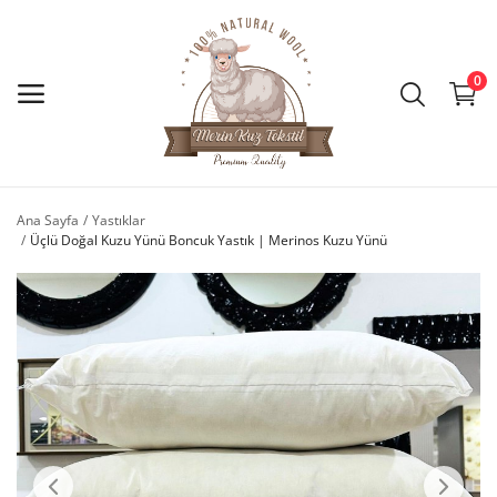
0
Ana Menü
Kategoriler
Ana Sayfa
Yastıklar
Üçlü Doğal Kuzu Yünü Boncuk Yastık | Merinos Kuzu Yünü
Ana Sayfa
İstek Listesi
İletişim
Blog
Giriş Yap