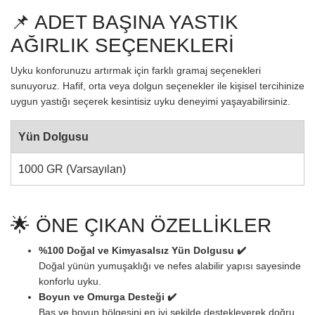
📌 ADET BAŞINA YASTIK
AĞIRLIK SEÇENEKLERİ
Uyku konforunuzu artırmak için farklı gramaj seçenekleri
sunuyoruz. Hafif, orta veya dolgun seçenekler ile kişisel tercihinize
uygun yastığı seçerek kesintisiz uyku deneyimi yaşayabilirsiniz.
Yün Dolgusu
1000 GR (Varsayılan)
🌟 ÖNE ÇIKAN ÖZELLİKLER
%100 Doğal ve Kimyasalsız Yün Dolgusu ✔️
Doğal yünün yumuşaklığı ve nefes alabilir yapısı sayesinde
konforlu uyku.
Boyun ve Omurga Desteği ✔️
Baş ve boyun bölgesini en iyi şekilde destekleyerek doğru