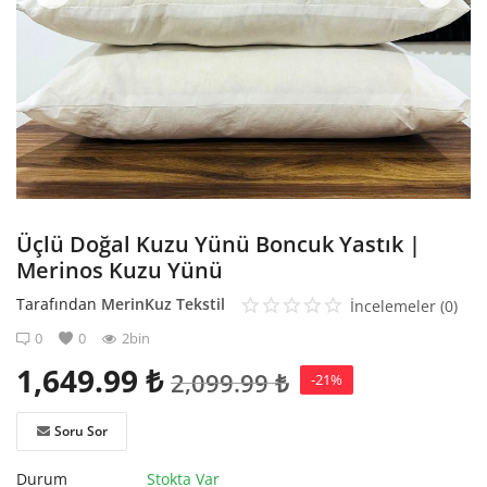
Kaydol
Üçlü Doğal Kuzu Yünü Boncuk Yastık |
Merinos Kuzu Yünü
Tarafından
MerinKuz Tekstil
İncelemeler (0)
0
0
2bin
1,649.99
₺
2,099.99
₺
-21%
Soru Sor
Durum
Stokta Var