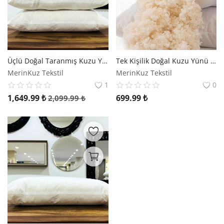
Üçlü Doğal Taranmış Kuzu Yünü Yastık | Merinos Kuzu Yünü
Tek Kişilik Doğal Kuzu Yünü Boncuk Yastık | Merinos Kuzu Yünü
MerinKuz Tekstil
MerinKuz Tekstil
1
0
1,649.99
₺
699.99
₺
2,099.99
₺