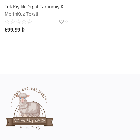
Tek Kişilik Doğal Taranmış Kuzu Yünü Yastık | Merinos Kuzu Yünü
MerinKuz Tekstil
0
699.99
₺